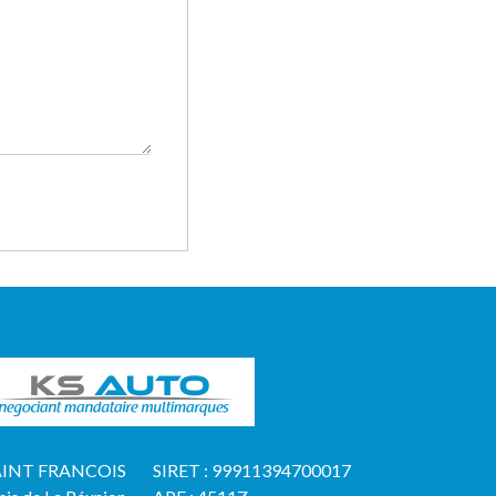
AINT FRANCOIS
SIRET : 99911394700017