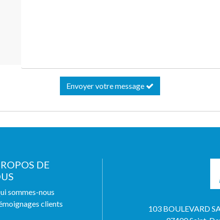
Envoyer votre message
PROPOS DE
US
ui sommes-nous
émoignages clients
103 BOULEVARD S