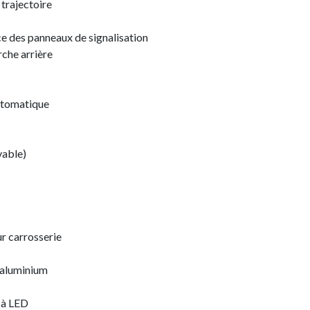
 trajectoire
e des panneaux de signalisation
rche arrière
utomatique
vable)
r carrosserie
 aluminium
e à LED