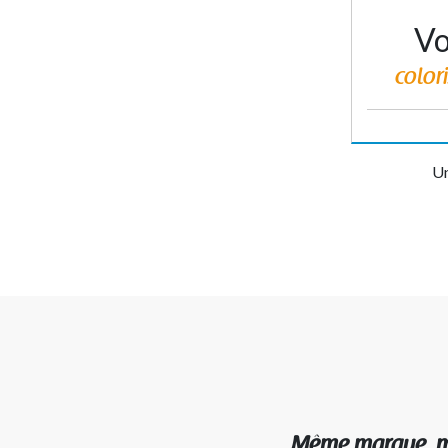
Vo
colori
Un
Même marque, mê