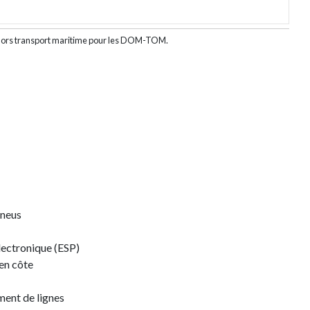
 et hors transport maritime pour les DOM-TOM.
pneus
lectronique (ESP)
en côte
ment de lignes