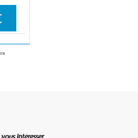
€
tre
us intéresser...