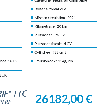
Catégorie :
Neufs sur commande
Boite :
automatique
Mise en circulation :
2021
Kilométrage :
20
km
Puissance :
126 CV
Puissance fiscale :
4 CV
Cylindree :
988 cm3
nde 2 à 16
Emission co2 :
134g/km
EUR
IF* TTC
26182,00 €
PERF