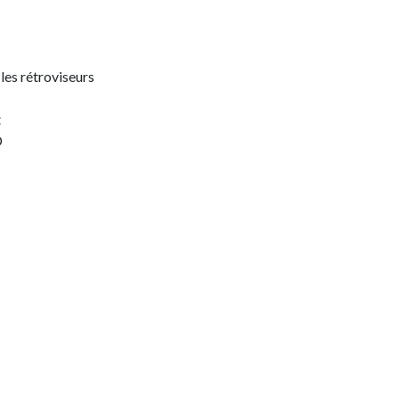
les rétroviseurs
t
D